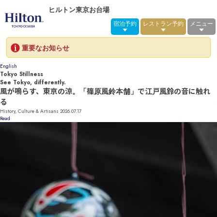
ヒルトン東京お台場
宿泊予約
レストラン予約
メニュー
重要なお知らせ
English
yo Stillness
Tok
 Tokyo, differently.
See
が鳴らす、東京の涼。「篠原風鈴本舗」で江戸風鈴の音に触れ
な
場
ory, Culture & Artisans
2026.07.17
Hist
Read