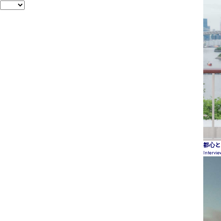
都心と
Intervi