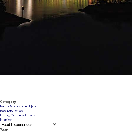
Category
Nature & Landscape of Japan
Food Experiences
History, Culture & Artisans
Interview
Year