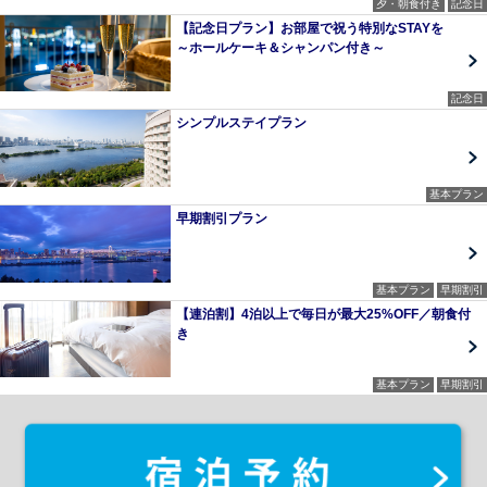
夕・朝食付き
記念日
【記念日プラン】お部屋で祝う特別なSTAYを
～ホールケーキ＆シャンパン付き～
記念日
シンプルステイプラン
基本プラン
早期割引プラン
基本プラン
早期割引
【連泊割】4泊以上で毎日が最大25%OFF／朝食付
き
基本プラン
早期割引