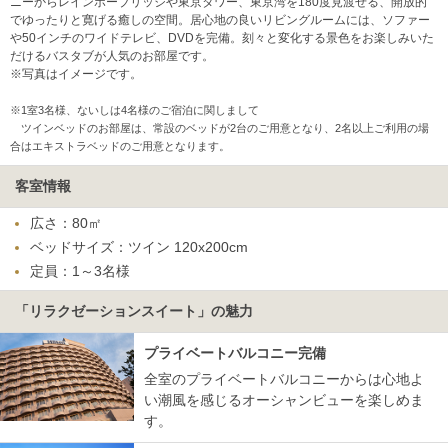
ニーからレインボーブリッジや東京タワー、東京湾を180度見渡せる、開放的
でゆったりと寛げる癒しの空間。居心地の良いリビングルームには、ソファー
や50インチのワイドテレビ、DVDを完備。刻々と変化する景色をお楽しみいた
だけるバスタブが人気のお部屋です。
※写真はイメージです。
※1室3名様、ないしは4名様のご宿泊に関しまして
ツインベッドのお部屋は、常設のベッドが2台のご用意となり、2名以上ご利用の場
合はエキストラベッドのご用意となります。
客室情報
広さ：80㎡
ベッドサイズ：ツイン 120x200cm
定員：1～3名様
「リラクゼーションスイート」の魅力
プライベートバルコニー完備
全室のプライベートバルコニーからは心地よ
い潮風を感じるオーシャンビューを楽しめま
す。