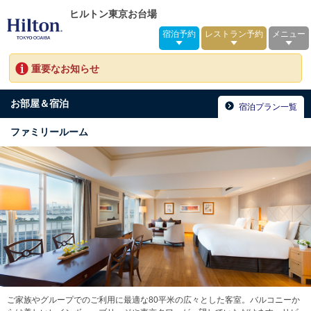
ヒルトン東京お台場
宿泊予約
レストラン予約
メニュー
重要なお知らせ
お部屋＆宿泊
宿泊プラン一覧
ファミリールーム
ご家族やグループでのご利用に最適な80平米の広々とした客室。バルコニーか