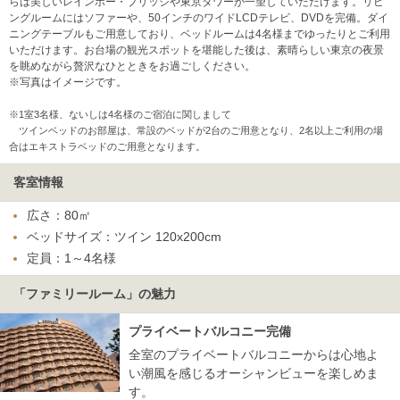
らは美しいレインボー・ブリッジや東京タワーが一望していただけます。リビ
ングルームにはソファーや、50インチのワイドLCDテレビ、DVDを完備。ダイ
ニングテーブルもご用意しており、ベッドルームは4名様までゆったりとご利用
いただけます。お台場の観光スポットを堪能した後は、素晴らしい東京の夜景
を眺めながら贅沢なひとときをお過ごしください。
※写真はイメージです。
※1室3名様、ないしは4名様のご宿泊に関しまして
ツインベッドのお部屋は、常設のベッドが2台のご用意となり、2名以上ご利用の場
合はエキストラベッドのご用意となります。
客室情報
広さ：80㎡
ベッドサイズ：ツイン 120x200cm
定員：1～4名様
「ファミリールーム」の魅力
プライベートバルコニー完備
全室のプライベートバルコニーからは心地よ
い潮風を感じるオーシャンビューを楽しめま
す。