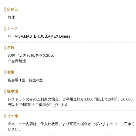
定休日
無休
カード
可（VISA,MASTER,JCB,AMEX,Diners）
席数
90席（店内70席/テラス20席）
※全席禁煙
個室
宴会場/1室 個室/3室
駐車場
レストランのみのご利用の場合、ご利用金額が3,000円以上で2時間、10,000
円以上で4時間のご優待がございます。
その他
※メニュー内容は、仕入れ状況により変更の場合がございますので、ご了承く
ださい。