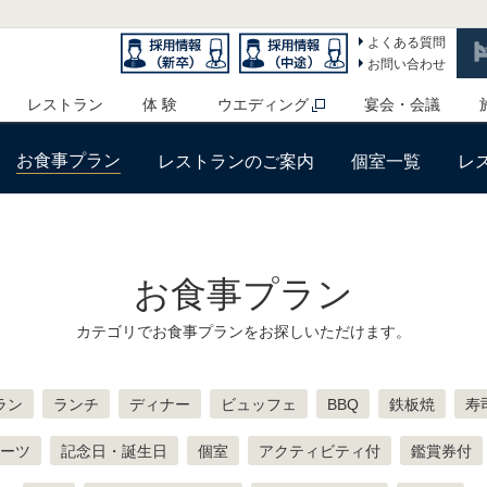
よくある質問
お問い合わせ
レストラン
体 験
ウエディング
宴会・会議
お食事プラン
レストランのご案内
個室一覧
レ
お食事プラン
カテゴリでお食事プランをお探しいただけます。
ラン
ランチ
ディナー
ビュッフェ
BBQ
鉄板焼
寿
ーツ
記念日・誕生日
個室
アクティビティ付
鑑賞券付