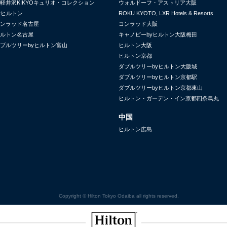
軽井沢KIKYOキュリオ・コレクション
ウォルドーフ・アストリア大阪
yヒルトン
ROKU KYOTO, LXR Hotels & Resorts
ンラッド名古屋
コンラッド大阪
ルトン名古屋
キャノピーbyヒルトン大阪梅田
ブルツリーbyヒルトン富山
ヒルトン大阪
ヒルトン京都
ダブルツリーbyヒルトン大阪城
ダブルツリーbyヒルトン京都駅
ダブルツリーbyヒルトン京都東山
ヒルトン・ガーデン・イン京都四条烏丸
中国
ヒルトン広島
Copyright © Hilton Tokyo Odaiba all rights reserved.
Hilton