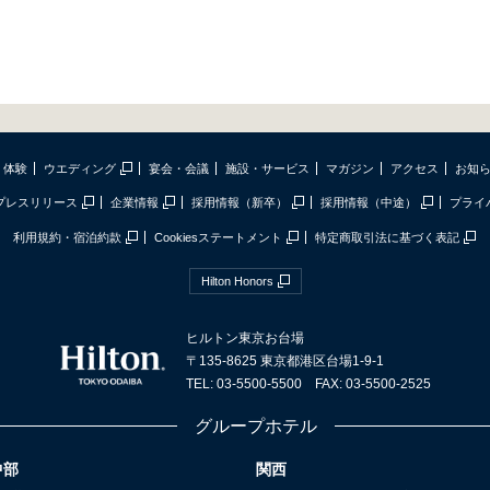
体験
ウエディング
宴会・会議
施設・サービス
マガジン
アクセス
お知
プレスリリース
企業情報
採用情報（新卒）
採用情報（中途）
プライ
利用規約・宿泊約款
Cookiesステートメント
特定商取引法に基づく表記
Hilton Honors
ヒルトン東京お台場
〒135-8625 東京都港区台場1-9-1
TEL: 03-5500-5500 FAX: 03-5500-2525
グループホテル
中部
関西