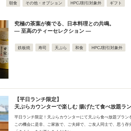
朝食
その他・オプション
HPCJ割引対象外
ギフト
究極の茶葉が奏でる、日本料理との共鳴。
— 至高のティーセレクション —
鉄板焼
寿司
天ぷら
和食
HPCJ割引対象外
【平日ランチ限定】
天ぷらカウンターで楽しむ 揚げたて食べ放題ラ
平日ランチ限定！天ぷらカウンターにて天ぷら食べ放題プラン
この機会に是非、ご家族で、ご夫婦で、ご友人同士で、思う存