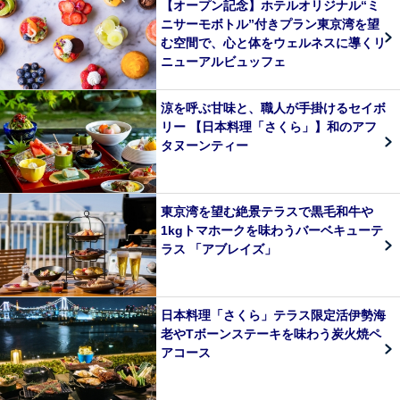
【オープン記念】ホテルオリジナル“ミ
ニサーモボトル”付きプラン東京湾を望
む空間で、心と体をウェルネスに導くリ
ニューアルビュッフェ
涼を呼ぶ甘味と、職人が手掛けるセイボ
リー 【日本料理「さくら」】和のアフ
タヌーンティー
東京湾を望む絶景テラスで黒毛和牛や
1kgトマホークを味わうバーベキューテ
ラス 「アブレイズ」
日本料理「さくら」テラス限定活伊勢海
老やTボーンステーキを味わう炭火焼ペ
アコース