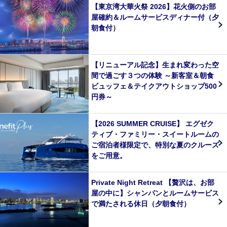
【東京湾大華火祭 2026】花火側のお部
屋確約＆ルームサービスディナー付（夕
朝食付）
【リニューアル記念】生まれ変わった空
間で過ごす３つの体験 ～新客室＆朝食
ビュッフェ＆テイクアウトショップ500
円券～
【2026 SUMMER CRUISE】 エグゼク
ティブ・ファミリー・スイートルームの
ご宿泊者様限定で、特別な夏のクルーズ
をご用意。
Private Night Retreat 【贅沢は、お部
屋の中に】シャンパンとルームサービス
で満たされる休日（夕朝食付）