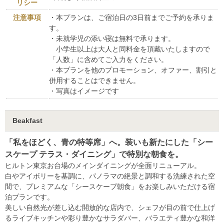
リシー
注意事項
・本プランは、ご宿泊日の3日前までご予約を承りま
す。
・未就学児の添い寝は無料で承ります。
小学生以上は大人と同料金を頂戴いたしますので
「人数」に含めてご入力をください。
・本プランを他のプロモーション、オファー、割引と
併用することはできません。
・写真はイメージです
Beakfast
「私をほどく、青の特等席」へ。装いも新たにした「シー
スケープ テラス・ダイニング」で特別な朝食を。
ヒルトン東京お台場のメインダイニングが全面リニューアル。
白やアイボリーを基調に、パノラマの絶景と調和する洗練された空
間で、プレミアムな「シースケープ朝食」をお楽しみいただける宿
泊プランです。
美しい自然光が差し込む開放的な店内で、シェフが目の前で仕上げ
るライブキッチンや彩り豊かなサラダバー、バラエティ豊かな和洋