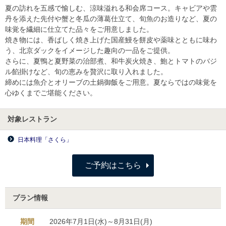
夏の訪れを五感で愉しむ、涼味溢れる和会席コース。キャビアや雲
丹を添えた先付や蟹と冬瓜の薄葛仕立て、旬魚のお造りなど、夏の
味覚を繊細に仕立てた品々をご用意しました。
焼き物には、香ばしく焼き上げた国産鰻を餅皮や薬味とともに味わ
う、北京ダックをイメージした趣向の一品をご提供。
さらに、夏鴨と夏野菜の治部煮、和牛炭火焼き、鮑とトマトのバジ
ル餡掛けなど、旬の恵みを贅沢に取り入れました。
締めには魚介とオリーブの土鍋御飯をご用意。夏ならではの味覚を
心ゆくまでご堪能ください。
対象レストラン
日本料理「さくら」
ご予約はこちら
プラン情報
期間
2026年7月1日(水)～8月31日(月)