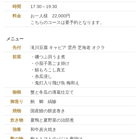
時間
17:30～19:30
料金
お一人様 22,000円
こちらのコースは要予約となります。
メニュー
先付
滝川豆腐 キャビア 雲丹 芝海老 オクラ
前菜
・磯つぶ貝うま煮
・小茄子黒ごま掛け
・鱚もろこし真丈
・糸瓜浸し
・鬼灯入り飛び魚 梅和え
御椀
蟹と冬瓜の薄葛仕立て
御造り
鮪 鯛 縞鰺
焼物
国産鰻の餅皮巻き
炊き物
夏鴨と夏野菜の治部煮
強肴
和牛炭火焼き
酢の物
鮑とトマトのバジル庵掛け